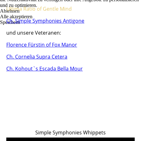
und zu optimieren.
Ultima Ratio of Gentle Mind
Ablehnen
Alle akzeptieren
Ch. Simple Symphonies Antigone
Speichern
und unsere Veteranen:
Florence Fürstin of Fox Manor
Ch. Cornelia Supra Cetera
Ch. Kohout`s Escada Bella Mour
Simple Symphonies Whippets