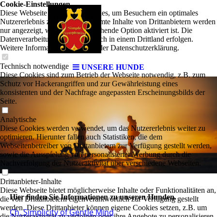
Cookie-Einstellungen
Diese Webseite verwendet Cookies, um Besuchern ein optimales
Nutzererlebnis zu bieten. Bestimmte Inhalte von Drittanbietern werden
nur angezeigt, wenn die entsprechende Option aktiviert ist. Die
Datenverarbeitung kann dann auch in einem Drittland erfolgen.
Weitere Informationen hierzu in der Datenschutzerklärung.
Technisch notwendige
UNSERE HUNDE
Diese Cookies sind zum Betrieb der Webseite notwendig, z.B. zum
Schutz vor Hackerangriffen und zur Gewährleistung eines
konsistenten und der Nachfrage angepassten Erscheinungsbilds der
Seite.
Analytische
Diese Cookies werden verwendet, um das Nutzererlebnis weiter zu
optimieren. Hierunter fallen auch Statistiken, die dem
Webseitenbetreiber von Drittanbietern zur Verfügung gestellt werden,
sowie die Ausspielung von personalisierter Werbung durch die
Nachverfolgung der Nutzeraktivität über verschiedene Webseiten.
Drittanbieter-Inhalte
Diese Webseite bietet möglicherweise Inhalte oder Funktionalitäten an,
Hier finden Sie Informationen zu unseren Hunden.
die von Drittanbietern eigenverantwortlich zur Verfügung gestellt
werden. Diese Drittanbieter können eigene Cookies setzen, z.B. um
Ch. Simplicity of Gentle Mind
die Nutzeraktivität zu verfolgen oder ihre Angebote zu personalisieren