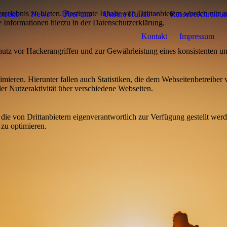
lebnis zu bieten. Bestimmte Inhalte von Drittanbietern werden nur ang
rtseite
News
Über uns
Unsere Hunde
Rassebeschreibu
e Informationen hierzu in der Datenschutzerklärung.
Kontakt
Impressum
utz vor Hackerangriffen und zur Gewährleistung eines konsistenten un
ieren. Hierunter fallen auch Statistiken, die dem Webseitenbetreiber v
r Nutzeraktivität über verschiedene Webseiten.
 die von Drittanbietern eigenverantwortlich zur Verfügung gestellt wer
 zu optimieren.