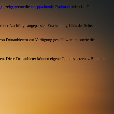
ezeigt, wenn die entsprechende Option aktiviert ist. Die
ng
Welpen
Wurfplanung
Galerie
d der Nachfrage angepassten Erscheinungsbilds der Seite.
on Drittanbietern zur Verfügung gestellt werden, sowie die
den. Diese Drittanbieter können eigene Cookies setzen, z.B. um die